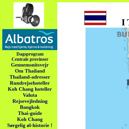
I T
Dagsprogram
Centrale provinser
Gennemsnitsvejr
Om Thailand
Thailand-adresser
Rundrejsehoteller
Koh Chang hoteller
Valuta
Rejsevejledning
Bangkok
Thai-guide
Koh Chang
Sørgelig øl-historie
!