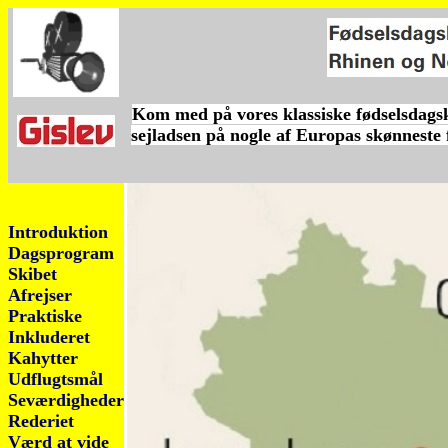
Kom med på vores klassiske fødselsdagsk
sejladsen på nogle af Europas skønneste f
Introduktion
Dagsprogra
m
Skibet
Afrejser
Praktiske
Inkluderet
Kahytter
Udflugtsmål
Seværdigheder
Rederiet
Værd at vide