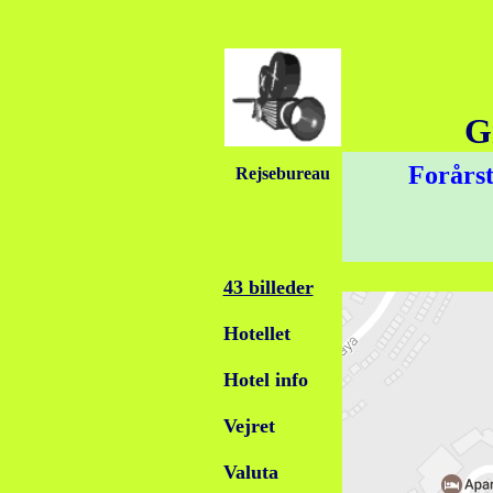
G
Forårst
Rejsebureau
43 billeder
Hotellet
Hotel info
Vejret
Valuta