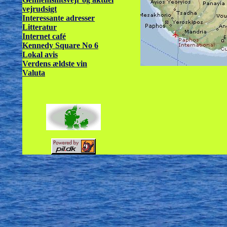
vejrudsigt
Interessante adresser
Litteratur
Internet café
Kennedy Square No 6
Lokal avis
Verdens ældste vin
Valuta