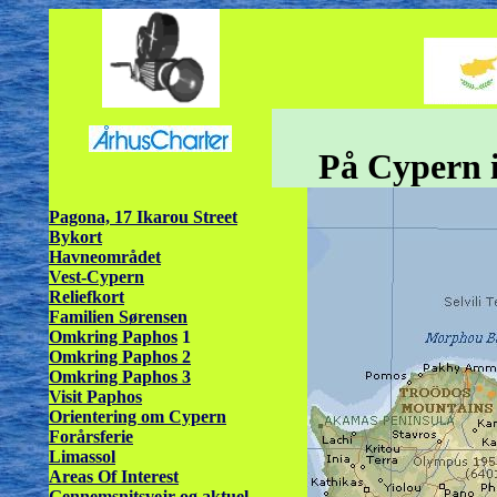
På Cypern i
Pagona, 17 Ikarou Street
Bykort
Havneområdet
Vest-Cypern
Reliefkort
Familien Sørensen
Omkring Paphos
1
Omkring Paphos 2
Omkring Paphos 3
Visit Paphos
Orientering om Cypern
Forårsferie
Limassol
Areas Of Interest
Gennemsnitsvejr og aktuel