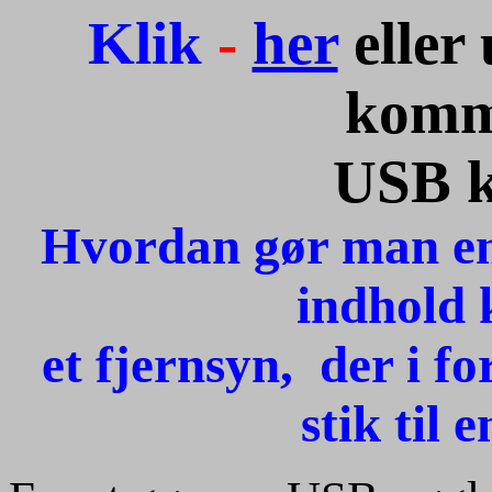
Klik
-
her
eller
komm
USB k
Hvordan gør man en 
indhold k
et fjernsyn, der i f
stik til