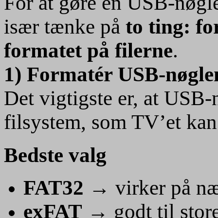
For at gøre en USB-nøgle 
især tænke på
to ting: 
formatet på filerne
.
1) Formatér USB-nøglen
Det vigtigste er, at USB-n
filsystem, som TV’et kan
Bedste valg
FAT32
→ virker på næ
exFAT
→ godt til stor