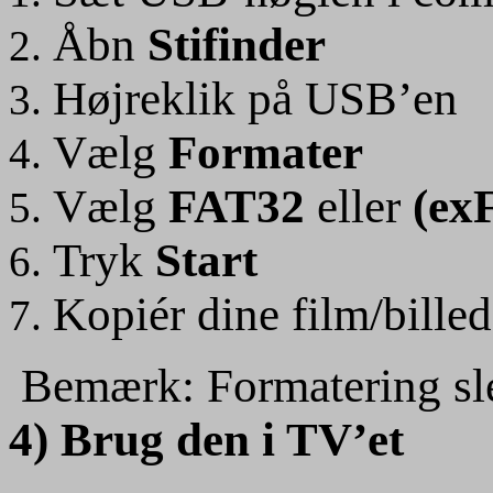
Åbn
Stifinder
Højreklik på USB’en
Vælg
Formater
Vælg
FAT32
eller
(ex
Tryk
Start
Kopiér dine film/billed
Bemærk: Formatering sle
4) Brug den i TV’et