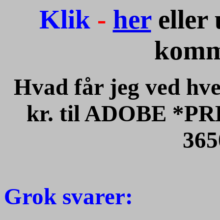
Klik
-
her
eller
komm
Hvad får jeg ved hve
kr. til ADOBE *P
365
Grok svarer: