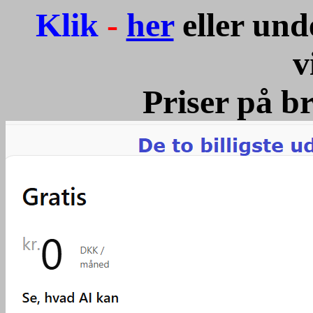
Klik
-
her
eller un
v
Priser på b