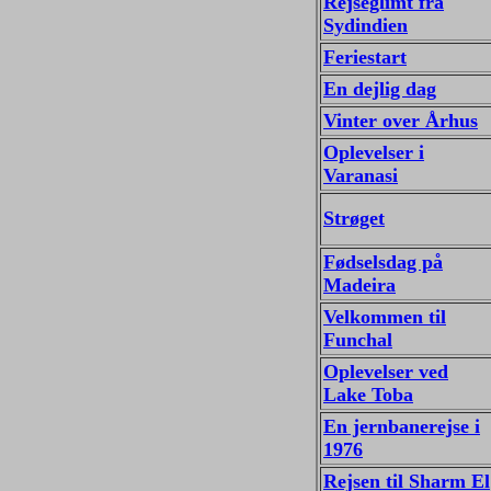
Rejseglimt fra
Sydindien
Feriestart
En dejlig dag
Vinter over Århus
Oplevelser i
Varanasi
Strøget
Fødselsdag på
Madeira
Velkommen til
Funchal
Oplevelser ved
Lake Toba
En jernbanerejse i
1976
Rejsen til Sharm El