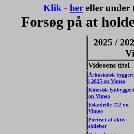
Klik
-
her
eller under
Forsøg på at hold
2025 / 202
V
Videoens titel
Århusiansk byggeri
i 2025 on Vimeo
Kinesisk lynbyggeri
on Vimeo
Eskadrille 722 on
Vimeo
Portræt af aktiv
skiløber