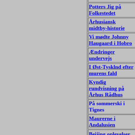
Potters Jig på
Folkestedet
Århusiansk
midtby-historie
Vi mødte Johnny
Haugaard i Hobro
Ændringer
undervejs
I Øst-Tysklnd efter
murens fald
Kyndig
rundvisning på
Århus Rådhus
På sommerski i
Tignes
Maurerne i
Andalusien
Beijing oplevelser