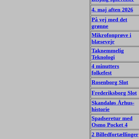
4. maj aften 2026
På vej med det
grønne
Mikrofonprøve i
blæsevejr
Taknemmelig
Teknologi
4 minutters
folkefest
Rosenborg Slot
Frederiksborg Slot
Skandaløs Århus-
historie
Spadseretur med
Osmo Pocket 4
2 Billedfortællinger