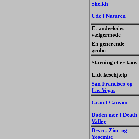
Sheikh
Ude i Naturen
Et anderledes
vælgermøde
En generende
genbo
Stavning eller kaos
Lidt læsehjælp
San Francisco og
Las Vegas
Grand Canyou
Døden nær i Death
Valley
Bryce, Zion og
Yosemite