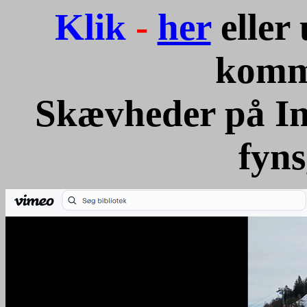
Klik
-
her
eller
komm
Skævheder på In
fyn