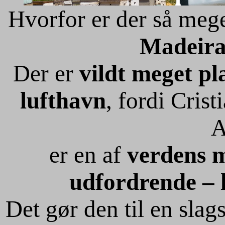
Hvorfor er der så me
Madeira
Der er
vildt meget p
lufthavn
, fordi
Crist
A
er en af
verdens m
udfordrende – l
Det gør den til en slag