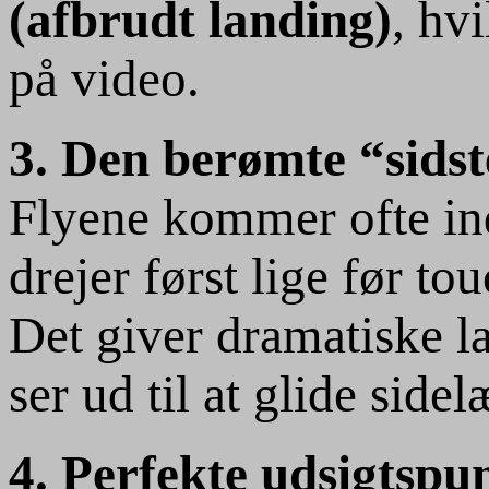
(afbrudt landing)
, hv
på video.
3. Den berømte “sidst
Flyene kommer ofte i
drejer først lige før t
Det giver dramatiske l
ser ud til at glide side
4. Perfekte udsigtspu