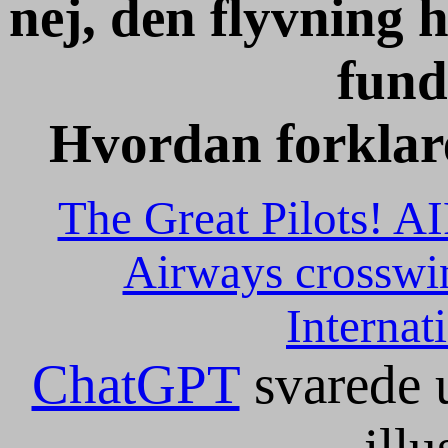
nej, den flyvning 
fund
Hvordan
forklar
The Great Pilots!
Airways crosswi
Internat
ChatGPT
svarede 
illu