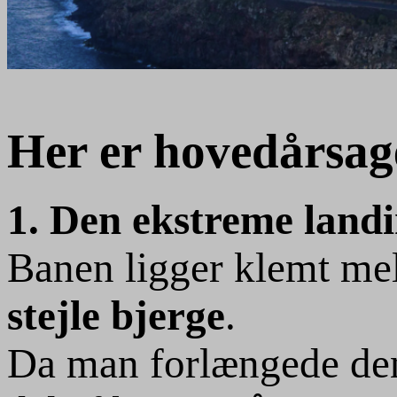
Her er hovedårsag
1. Den ekstreme land
Banen ligger klemt m
stejle bjerge
.
Da man forlængede de