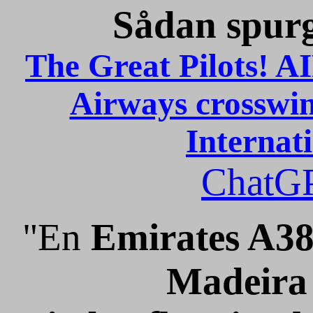
Sådan spurg
The Great Pilots!
Airways crosswin
Internat
ChatG
"En
Emirates A38
Madeira