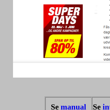
Se
manual
Se
in