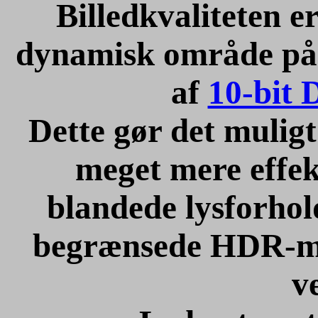
Billedkvaliteten e
dynamisk område på 1
af
10-bit 
Dette gør det mulig
meget mere effek
blandede lysforho
begrænsede HDR-mul
v