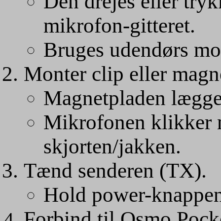
Den drejes eller tryk
mikrofon-gitteret.
Bruges udendørs mod
Monter clip eller magn
Magnetpladen lægges
Mikrofonen klikker 
skjorten/jakken.
Tænd senderen (TX).
Hold power-knappen 
Forbind til Osmo Pock