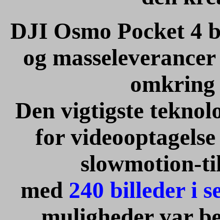
DJI Osmo Pocket 4 bl
og masseleverancer 
omkring 
Den vigtigste tekno
for videooptagelse
slowmotion-ti
med
240 billeder i 
muligheder var be