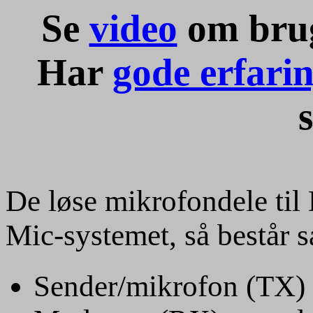
Se
video
om brug
Har
gode erfari
s
De løse mikrofondele til
Mic-systemet, så består sæ
Sender/mikrofon (TX)