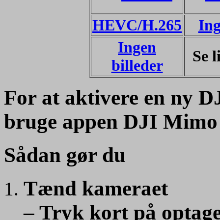
HEVC/H.265
Ing
Ingen
Se l
billeder
For at aktivere en ny
DJ
bruge appen
DJI Mimo
Sådan gør du
Tænd kameraet
– Tryk kort på optag