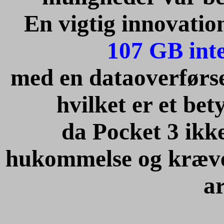
En vigtig innovation
107 GB int
med en dataoverførs
hvilket er et bet
da Pocket 3 ikk
hukommelse og kræved
a