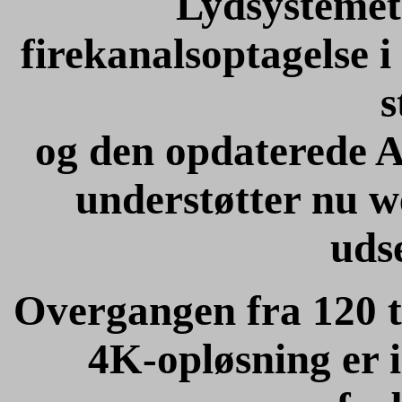
Lydsystemet 
firekanalsoptagelse i
s
og den opdaterede A
understøtter nu we
uds
Overgangen fra 120 ti
4K-opløsning er 