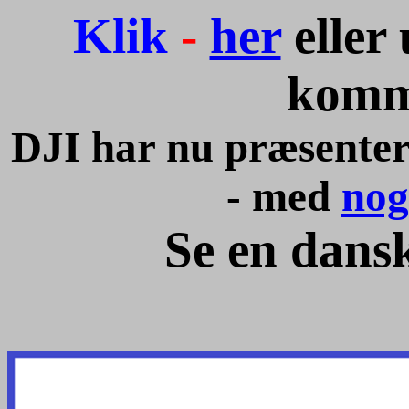
Klik
-
her
eller
komm
DJI har nu præsenter
- med
nog
Se en dans