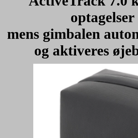
ActiveTrack 7.0 
optagelser
mens gimbalen automa
og aktiveres øjeb