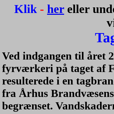
Klik
-
her
eller un
v
Ta
Ved indgangen til året 
fyrværkeri på taget af 
resulterede i en tagbran
fra Århus Brandvæsens s
begrænset. Vandskadern